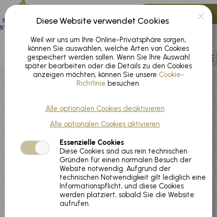
Zum Hauptinhalt springen
0 Artikel
Diese Website verwendet Cookies
Konto
DE
Weil wir uns um Ihre Online-Privatsphäre sorgen,
können Sie auswählen, welche Arten von Cookies
gespeichert werden sollen. Wenn Sie Ihre Auswahl
später bearbeiten oder die Details zu den Cookies
anzeigen möchten, können Sie unsere
Cookie-
Richtlinie
besuchen.
Gutschein Diagnostik "S3CheckPro"
Alle optionalen Cookies deaktivieren
Alle optionalen Cookies aktivieren
Essenzielle Cookies
Diese Cookies sind aus rein technischen
Gründen für einen normalen Besuch der
Website notwendig. Aufgrund der
technischen Notwendigkeit gilt lediglich eine
Informationspflicht, und diese Cookies
werden platziert, sobald Sie die Website
aufrufen.
Artikelcode:
10905-0002