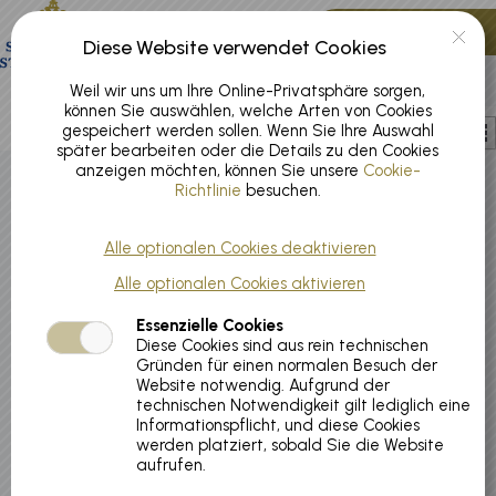
Zum Hauptinhalt springen
0 Artikel
Diese Website verwendet Cookies
Konto
DE
Weil wir uns um Ihre Online-Privatsphäre sorgen,
können Sie auswählen, welche Arten von Cookies
gespeichert werden sollen. Wenn Sie Ihre Auswahl
später bearbeiten oder die Details zu den Cookies
anzeigen möchten, können Sie unsere
Cookie-
Richtlinie
besuchen.
Gutschein Diagnostikpaket
"Gewichtsmanagement"
Alle optionalen Cookies deaktivieren
Alle optionalen Cookies aktivieren
Essenzielle Cookies
Diese Cookies sind aus rein technischen
Gründen für einen normalen Besuch der
Website notwendig. Aufgrund der
technischen Notwendigkeit gilt lediglich eine
Informationspflicht, und diese Cookies
werden platziert, sobald Sie die Website
aufrufen.
Artikelcode:
10905-0010